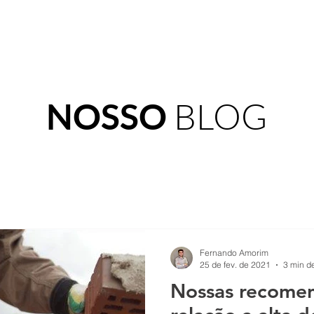
HOME
SOBRE
SERVIÇOS
PORTFÓ
BLOG
NOSSO
Fernando Amorim
25 de fev. de 2021
3 min de
Nossas recome