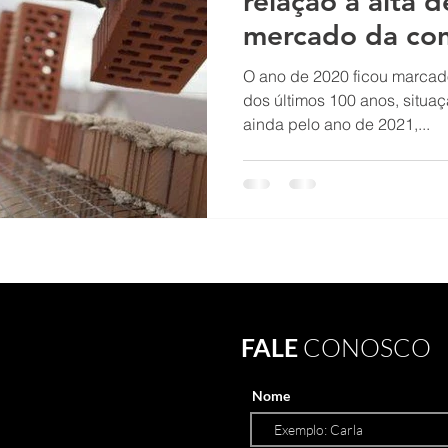
relação a alta 
mercado da cons
O ano de 2020 ficou marcado
dos últimos 100 anos, situa
ainda pelo ano de 2021,...
FALE
CONOSCO
Nome