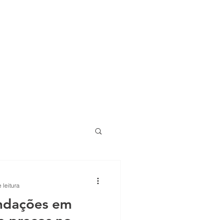
LIO
CONTATO
BLOG
 leitura
ndações em