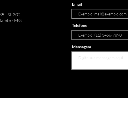
Email
85 - SL 302
faiete - MG
Telefone
Mensagem