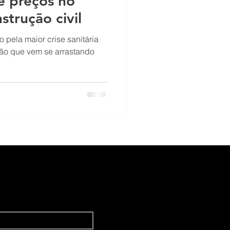
de preços no
trução civil
 pela maior crise sanitária
ção que vem se arrastando