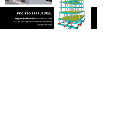
ENCONTRE-NOS
Rua Feliciano José da Costa, 185 - SL 302
Campo Alegre, Conselheiro Lafaiete - MG
(31) 98787-4123
(31) 98317-1990